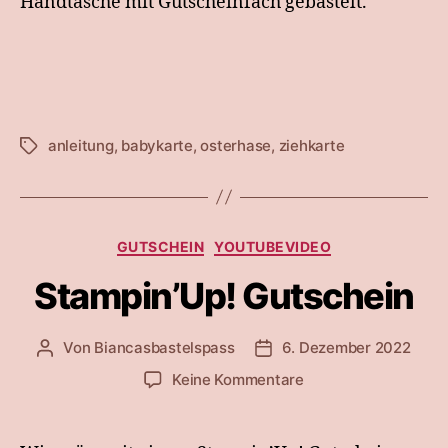
Handtasche mit Gutscheinfach gebastelt.
anleitung
,
babykarte
,
osterhase
,
ziehkarte
Schlagwörter
Kategorien
GUTSCHEIN
YOUTUBEVIDEO
Stampin’Up! Gutschein
Von
Biancasbastelspass
6. Dezember 2022
Beitragsautor
Beitragsdatum
zu
Keine Kommentare
Stampin’Up!
Gutschein