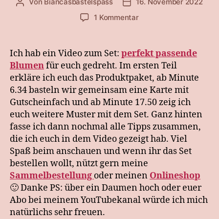
Von
Biancasbastelspass
16. November 2022
Beitragsautor
Beitragsdatum
zu
1 Kommentar
Perfekt
passende
Blumen
Ich hab ein Video zum Set:
perfekt passende
Blumen
für euch gedreht. Im ersten Teil
erkläre ich euch das Produktpaket, ab Minute
6.34 basteln wir gemeinsam eine Karte mit
Gutscheinfach und ab Minute 17.50 zeig ich
euch weitere Muster mit dem Set. Ganz hinten
fasse ich dann nochmal alle Tipps zusammen,
die ich euch in dem Video gezeigt hab. Viel
Spaß beim anschauen und wenn ihr das Set
bestellen wollt, nützt gern meine
Sammelbestellung
oder meinen
Onlineshop
🙂 Danke PS: über ein Daumen hoch oder euer
Abo bei meinem YouTubekanal würde ich mich
natürlichs sehr freuen.