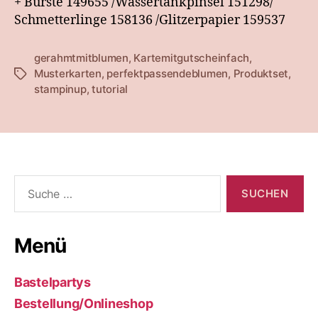
+ Bürste 149655 /Wassertankpinsel 151298/
Schmetterlinge 158136 /Glitzerpapier 159537
gerahmtmitblumen
,
Kartemitgutscheinfach
,
Musterkarten
,
perfektpassendeblumen
,
Produktset
,
Schlagwörter
stampinup
,
tutorial
Suche
nach:
Menü
Bastelpartys
Bestellung/Onlineshop