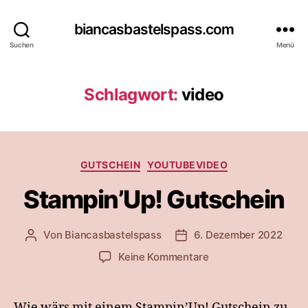
biancasbastelspass.com
Suchen
Menü
Schlagwort:
video
Kategorien
GUTSCHEIN
YOUTUBEVIDEO
Stampin’Up! Gutschein
Von
Biancasbastelspass
6. Dezember 2022
Beitragsautor
Beitragsdatum
zu
Keine Kommentare
Stampin’Up!
Gutschein
Wie wärs mit einem Stampin’Up! Gutschein zu