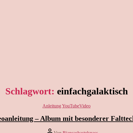
Schlagwort:
einfachgalaktisch
Kategorien
Anleitung
YouTubeVideo
eoanleitung – Album mit besonderer Falttec
Beitragsautor
Von
Biancasbastelspass