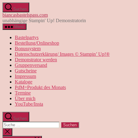
Direkt
Suchen
zum
biancasbastelspass.com
Inhalt
unabhängige Stampin' Up! Demonstratorin
wechseln
Menü
Bastelpartys
Bestellung/Onlineshop
Bonussystem
Datenschutzerklärung/ Images © Stampin’ Up!®
Demonstrator werden
Gruppenversand
Gutscheine
Impressum
Kataloge
PdM=Produkt des Monats
Termine
Über mich
YouTube/Insta
Suchen
Suche
nach:
Suche
schließen