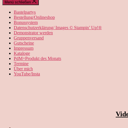
Menü schließen
Bastelpartys
Bestellung/Onlineshop
Bonussystem
Datenschutzerklärung/ Images © Stampin’ Up!®
Demonstrator werden
Gruppenversand
Gutscheine
Impressum
Kataloge
PdM=Produkt des Monats
Termine
Über mich
YouTube/Insta
Vid