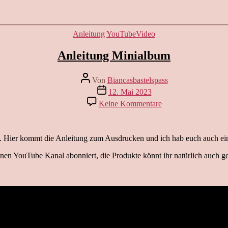
Kategorien
Anleitung
YouTubeVideo
Anleitung Minialbum
Beitragsautor
Von
Biancasbastelspass
Beitragsdatum
12. Mai 2023
zu
Keine Kommentare
Anleitung
Minialbum
t. Hier kommt die Anleitung zum Ausdrucken und ich hab euch auch e
en YouTube Kanal abonniert, die Produkte könnt ihr natürlich auch g