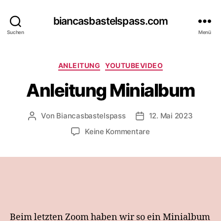
biancasbastelspass.com
Suchen
Menü
Kategorien
ANLEITUNG
YOUTUBEVIDEO
Anleitung Minialbum
Von
Biancasbastelspass
12. Mai 2023
Beitragsautor
Beitragsdatum
zu
Keine Kommentare
Anleitung
Minialbum
Beim letzten Zoom haben wir so ein Minialbum