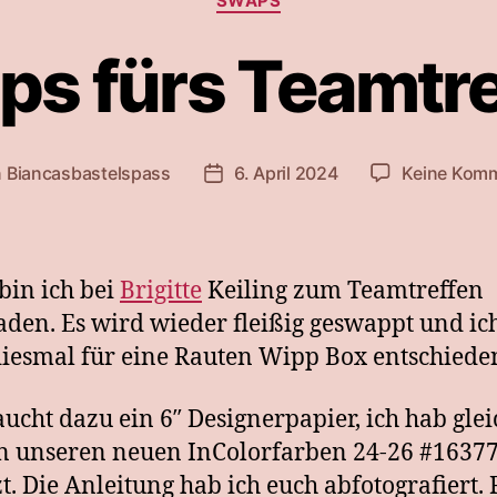
SWAPS
ps fürs Teamtre
n
Biancasbastelspass
6. April 2024
Keine Kom
agsautor
Beitragsdatum
bin ich bei
Brigitte
Keiling zum Teamtreffen
aden. Es wird wieder fleißig geswappt und ic
iesmal für eine Rauten Wipp Box entschiede
aucht dazu ein 6″ Designerpapier, ich hab glei
n unseren neuen InColorfarben 24-26 #1637
t. Die Anleitung hab ich euch abfotografiert. 