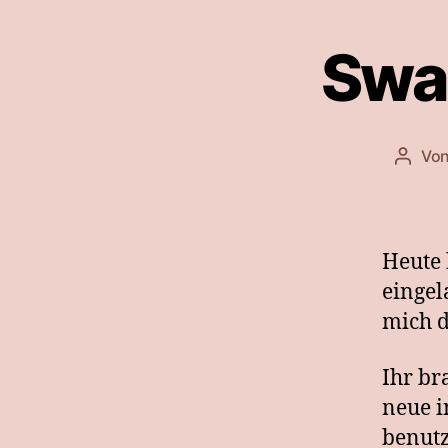
Swa
Vo
Beitr
Heute 
eingel
mich d
Ihr br
neue i
benutz