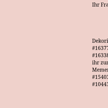
Ihr Fr
Dekori
#16377
#16338
ihr zu
Memen
#15403
#1044