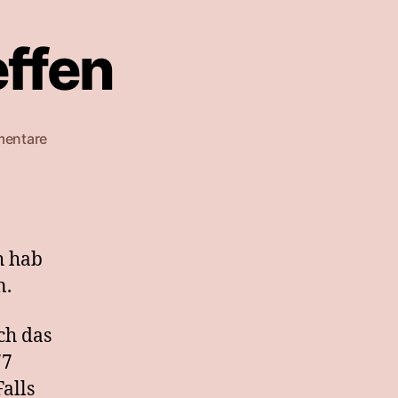
ffen
zu
mentare
Swaps
fürs
Teamtreffen
h hab
n.
ch das
77
Falls