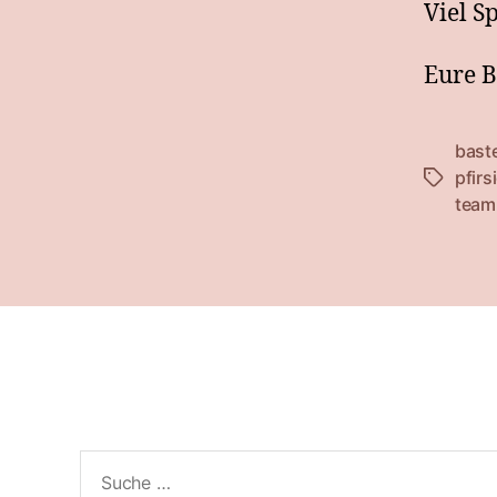
Viel S
Eure B
bast
pfir
Schlagwö
team
Suche
nach: