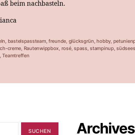
paß beim nachbasteln.
ianca
eln
,
bastelspassteam
,
freunde
,
glücksgrün
,
hobby
,
petunien
sich-creme
,
Rautenwippbox
,
rosé
,
spass
,
stampinup
,
südsee
rter
,
Teamtreffen
Archives