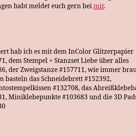
agen habt meldet euch gern bei
mir
.
ert hab ich es mit dem InColor Glitzerpapier
1, dem Stempel + Stanzset Liebe über alles
6, der Zweigstanze #157711, wie immer bra
m basteln das Schneidebrett #152392,
tostempelkissen #132708, das Abreißklebe
1, Miniklebepunkte #103683 und die 3D Pad
30