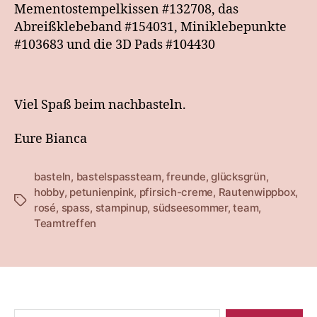
Mementostempelkissen #132708, das
Abreißklebeband #154031, Miniklebepunkte
#103683 und die 3D Pads #104430
Viel Spaß beim nachbasteln.
Eure Bianca
basteln
,
bastelspassteam
,
freunde
,
glücksgrün
,
hobby
,
petunienpink
,
pfirsich-creme
,
Rautenwippbox
,
Schlagwörter
rosé
,
spass
,
stampinup
,
südseesommer
,
team
,
Teamtreffen
Suche