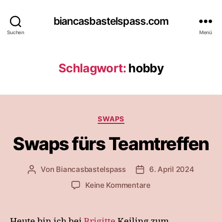
biancasbastelspass.com
Suchen
Menü
Schlagwort:
hobby
Kategorien
SWAPS
Swaps fürs Teamtreffen
Von
Biancasbastelspass
6. April 2024
Beitragsautor
Beitragsdatum
zu
Keine Kommentare
Swaps
fürs
Teamtreffen
Heute bin ich bei
Brigitte
Keiling zum