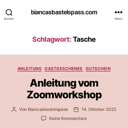
biancasbastelspass.com
Suchen
Menü
Schlagwort:
Tasche
Kategorien
ANLEITUNG
GASTGESCHENKE
GUTSCHEIN
Anleitung vom
Zoomworkshop
Von
Biancasbastelspass
14. Oktober 2023
Beitragsautor
Beitragsdatum
zu
Keine Kommentare
Anleitung