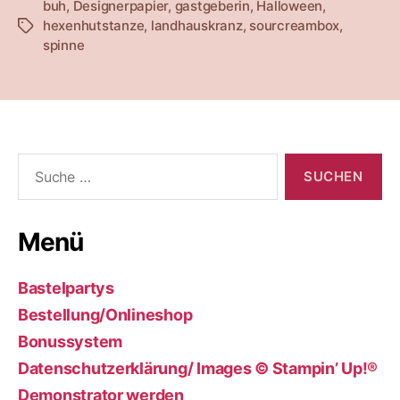
buh
,
Designerpapier
,
gastgeberin
,
Halloween
,
hexenhutstanze
,
landhauskranz
,
sourcreambox
,
Schlagwörter
spinne
Suche
nach:
Menü
Bastelpartys
Bestellung/Onlineshop
Bonussystem
Datenschutzerklärung/ Images © Stampin’ Up!®
Demonstrator werden