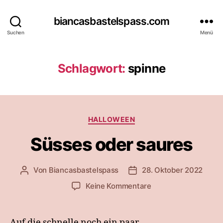
biancasbastelspass.com
Suchen
Menü
Schlagwort:
spinne
Kategorien
HALLOWEEN
Süsses oder saures
Von
Biancasbastelspass
28. Oktober 2022
Beitragsautor
Beitragsdatum
zu
Keine Kommentare
Süsses
oder
saures
Auf die schnelle noch ein paar