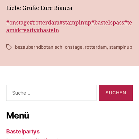
Liebe Grüße Eure Bianca
#onstage
#rotterdam
#stampinup
#bastelspass
#te
am
#kreativ
#basteln
bezauberndbotanisch
,
onstage
,
rotterdam
,
stampinup
Schlagwörter
Suche
nach:
Menü
Bastelpartys