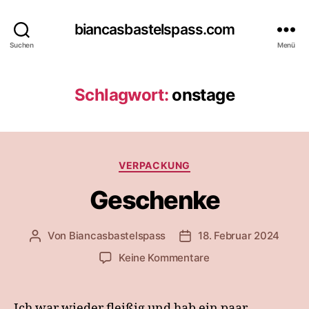
biancasbastelspass.com
Suchen
Menü
Schlagwort:
onstage
Kategorien
VERPACKUNG
Geschenke
Von
Biancasbastelspass
18. Februar 2024
Beitragsautor
Beitragsdatum
zu
Keine Kommentare
Geschenke
Ich war wieder fleißig und hab ein paar