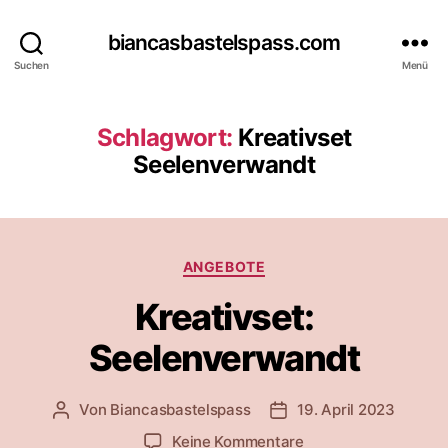
biancasbastelspass.com
Suchen
Menü
Schlagwort:
Kreativset
Seelenverwandt
Kategorien
ANGEBOTE
Kreativset:
Seelenverwandt
Von
Biancasbastelspass
19. April 2023
Beitragsautor
Beitragsdatum
zu
Keine Kommentare