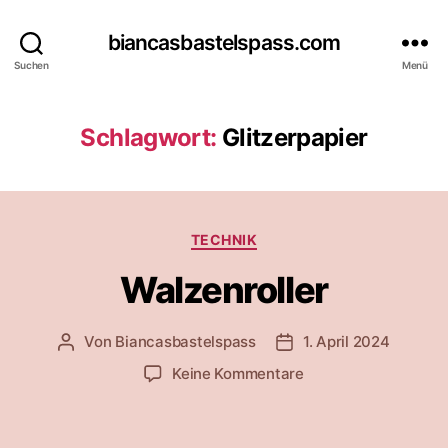
biancasbastelspass.com
Suchen
Menü
Schlagwort:
Glitzerpapier
Kategorien
TECHNIK
Walzenroller
Von
Biancasbastelspass
1. April 2024
Beitragsautor
Beitragsdatum
zu
Keine Kommentare
Walzenroller