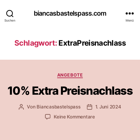
biancasbastelspass.com
Suchen
Menü
Schlagwort:
ExtraPreisnachlass
Kategorien
ANGEBOTE
10% Extra Preisnachlass
Von
Biancasbastelspass
1. Juni 2024
Beitragsautor
Beitragsdatum
zu
Keine Kommentare
10%
Extra
Preisnachlass