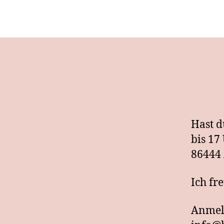
Hast d
bis 17
86444 
Ich fr
Anmeld