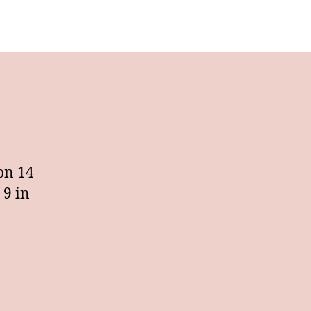
Kreativworkshop
on 14
 9 in