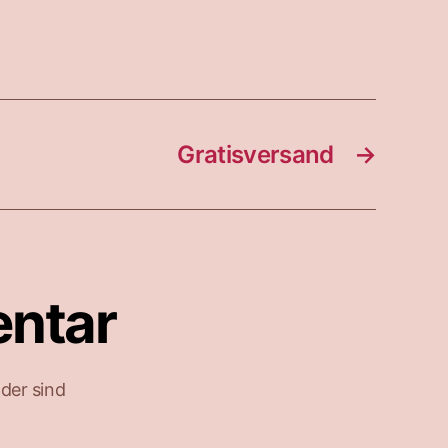
Gratisversand
→
entar
lder sind