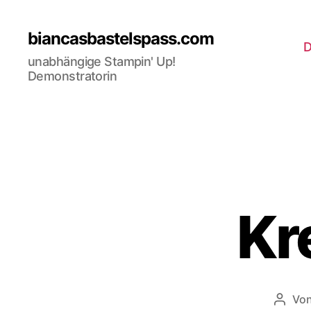
biancasbastelspass.com
D
unabhängige Stampin' Up!
Demonstratorin
Kr
Vo
Beitr