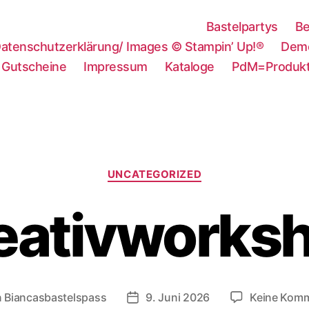
Bastelpartys
Be
atenschutzerklärung/ Images © Stampin’ Up!®
Demo
Gutscheine
Impressum
Kataloge
PdM=Produkt
Kategorien
UNCATEGORIZED
eativworks
n
Biancasbastelspass
9. Juni 2026
Keine Kom
agsautor
Beitragsdatum