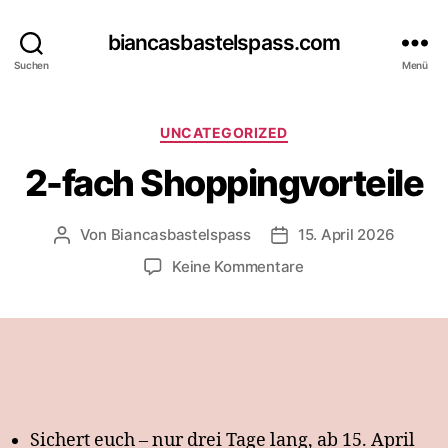
biancasbastelspass.com
Suchen
Menü
Kategorien
UNCATEGORIZED
2-fach Shoppingvorteile
Von
Biancasbastelspass
15. April 2026
Beitragsautor
Beitragsdatum
zu
Keine Kommentare
2-
fach
Shoppingvorteile
Sichert euch – nur drei Tage lang, ab 15. April