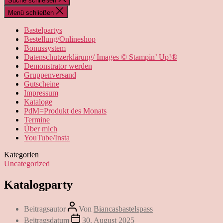
Suche schließen
Menü schließen
Bastelpartys
Bestellung/Onlineshop
Bonussystem
Datenschutzerklärung/ Images © Stampin’ Up!®
Demonstrator werden
Gruppenversand
Gutscheine
Impressum
Kataloge
PdM=Produkt des Monats
Termine
Über mich
YouTube/Insta
Kategorien
Uncategorized
Katalogparty
Beitragsautor
Von
Biancasbastelspass
Beitragsdatum
30. August 2025