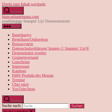
Direkt zum Inhalt wechseln
Suchen
biancasbastelspass.com
unabhängige Stampin' Up! Demonstratorin
Menü
Bastelpartys
Bestellung/Onlineshop
Bonussystem
Datenschutzerklärung/ Images © Stampin’ Up!®
Demonstrator werden
Gruppenversand
Gutscheine
Impressum
Kataloge
PdM=Produkt des Monats
Termine
Über mich
YouTube/Insta
Suchen
Suche nach: