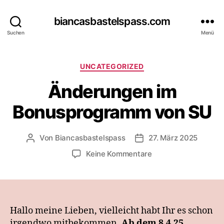
biancasbastelspass.com
Suchen
Menü
Kategorien
UNCATEGORIZED
Änderungen im
Bonusprogramm von SU
Von
Biancasbastelspass
27. März 2025
Beitragsautor
Beitragsdatum
zu
Keine Kommentare
Änderungen
im
Bonusprogramm
von
SU
Hallo meine Lieben, vielleicht habt Ihr es schon
irgendwo mitbekommen.
Ab dem 8.4.25