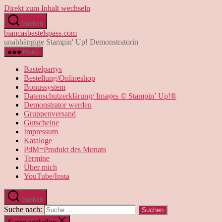
Direkt zum Inhalt wechseln
Suchen
biancasbastelspass.com
unabhängige Stampin' Up! Demonstratorin
Menü
Bastelpartys
Bestellung/Onlineshop
Bonussystem
Datenschutzerklärung/ Images © Stampin’ Up!®
Demonstrator werden
Gruppenversand
Gutscheine
Impressum
Kataloge
PdM=Produkt des Monats
Termine
Über mich
YouTube/Insta
Suchen
Suche nach: