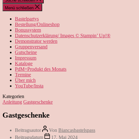
Suche schließen
Menü schließen
Bastelpartys
Bestellung/Onlineshop
Bonussystem
Datenschutzerklärung/ Images © Stampin’ Up!®
Demonstrator werden
Gruppenversand
Gutscheine
Impressum
Kataloge
PdM=Produkt des Monats
Termine
Über mich
YouTube/Insta
Kategorien
Anleitung
Gastgeschenke
Gastgeschenke
Beitragsautor
Von
Biancasbastelspass
Beitragsdatum
17. Mai 2024