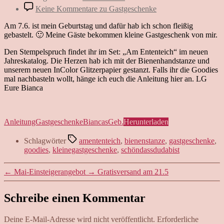
Keine Kommentare
zu Gastgeschenke
Am 7.6. ist mein Geburtstag und dafür hab ich schon fleißig
gebastelt. 🙂 Meine Gäste bekommen kleine Gastgeschenk von mir.
Den Stempelspruch findet ihr im Set: „Am Ententeich“ im neuen
Jahreskatalog. Die Herzen hab ich mit der Bienenhandstanze und
unserem neuen InColor Glitzerpapier gestanzt. Falls ihr die Goodies
mal nachbasteln wollt, hänge ich euch die Anleitung hier an. LG
Eure Bianca
AnleitungGastgeschenkeBiancasGeb.
Herunterladen
Schlagwörter
amententeich
,
bienenstanze
,
gastgeschenke
,
goodies
,
kleinegastgeschenke
,
schöndassdudabist
←
Mai-Einsteigerangebot
→
Gratisversand am 21.5
Schreibe einen Kommentar
Deine E-Mail-Adresse wird nicht veröffentlicht.
Erforderliche