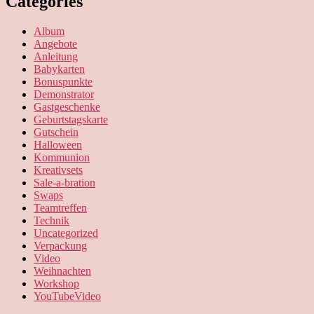
Categories
Album
Angebote
Anleitung
Babykarten
Bonuspunkte
Demonstrator
Gastgeschenke
Geburtstagskarte
Gutschein
Halloween
Kommunion
Kreativsets
Sale-a-bration
Swaps
Teamtreffen
Technik
Uncategorized
Verpackung
Video
Weihnachten
Workshop
YouTubeVideo