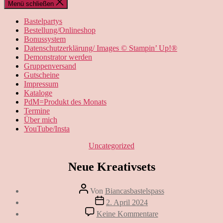
Menü schließen
Bastelpartys
Bestellung/Onlineshop
Bonussystem
Datenschutzerklärung/ Images © Stampin’ Up!®
Demonstrator werden
Gruppenversand
Gutscheine
Impressum
Kataloge
PdM=Produkt des Monats
Termine
Über mich
YouTube/Insta
Kategorien
Uncategorized
Neue Kreativsets
Beitragsautor
Von
Biancasbastelspass
Beitragsdatum
2. April 2024
zu
Keine Kommentare
Neue