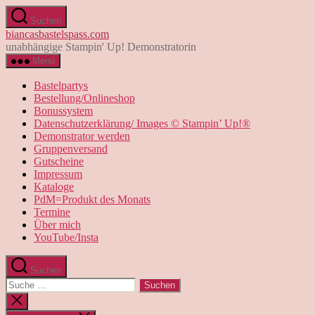
Direkt
Suchen
zum
biancasbastelspass.com
Inhalt
unabhängige Stampin' Up! Demonstratorin
wechseln
Menü
Bastelpartys
Bestellung/Onlineshop
Bonussystem
Datenschutzerklärung/ Images © Stampin’ Up!®
Demonstrator werden
Gruppenversand
Gutscheine
Impressum
Kataloge
PdM=Produkt des Monats
Termine
Über mich
YouTube/Insta
Suchen
Suche
nach:
Suche
schließen