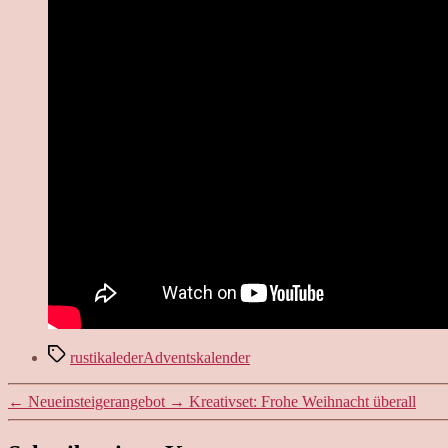
Schlagwörter
rustikalederAdventskalender
←
Neueinsteigerangebot
→
Kreativset: Frohe Weihnacht überall