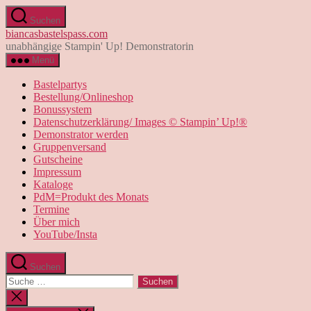
Direkt
Suchen
zum
biancasbastelspass.com
Inhalt
unabhängige Stampin' Up! Demonstratorin
wechseln
Menü
Bastelpartys
Bestellung/Onlineshop
Bonussystem
Datenschutzerklärung/ Images © Stampin’ Up!®
Demonstrator werden
Gruppenversand
Gutscheine
Impressum
Kataloge
PdM=Produkt des Monats
Termine
Über mich
YouTube/Insta
Suchen
Suche
nach:
Suche
schließen