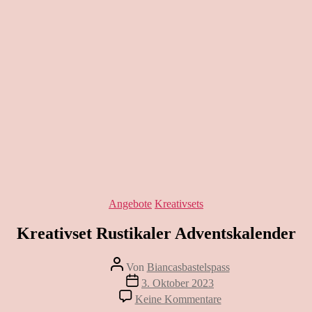
Kategorien
Angebote
Kreativsets
Kreativset Rustikaler Adventskalender
Beitragsautor
Von
Biancasbastelspass
Beitragsdatum
3. Oktober 2023
zu
Keine Kommentare
Kreativset