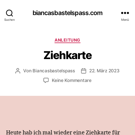
biancasbastelspass.com
Suchen
Menü
Kategorien
ANLEITUNG
Ziehkarte
Von
Biancasbastelspass
22. März 2023
Beitragsautor
Beitragsdatum
zu
Keine Kommentare
Ziehkarte
Heute hab ich mal wieder eine Ziehkarte für